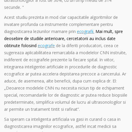
ultrasonologilor a fost de 30%, cu un timp mediu de 314
secunde. "
Acest studiu prezinta in mod clar capacitatile algoritmilor de
invatare profunda ca instrumente complementare pentru
diagnosticarea leziunilor mamare prin
ecografii
.
Mai mult, spre
deosebire de studiile anterioare, cercetatorii au inclus date
obtinute folosind
ecografe
de la diferiti producatori, ceea ce
sugereaza aplicabilitatea remarcabila a modelelor CNN instruite,
indiferent de ecografele prezente la fiecare spital. In viitor,
integrarea inteligentei artificiale in procedurile de diagnostic
ecografice ar putea accelera depistarea precoce a cancerului. Ar
aduce, de asemenea, alte beneficii, dupa cum explica dr. El:
„Deoarece modelele CNN nu necesita niciun tip de echipament
special, recomandarile lor de diagnostic ar putea reduce biopsiile
predeterminate, simplifica volumul de lucru al ultrasonologilor si
ar permite un tratament tintit si rafinat”.
Sa speram ca inteligenta artificiala va gasi in curand o casa in
diagnosticarea imaginilor ecografice, astfel incat medicii sa