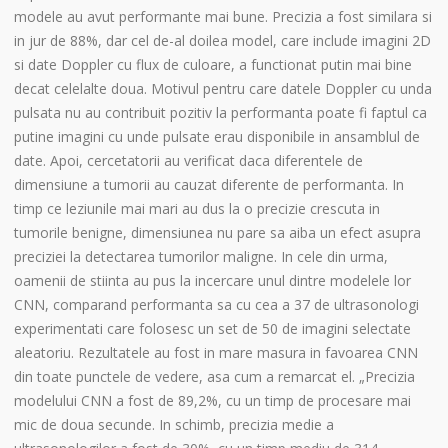
modele au avut performante mai bune. Precizia a fost similara si
in jur de 88%, dar cel de-al doilea model, care include imagini 2D
si date Doppler cu flux de culoare, a functionat putin mai bine
decat celelalte doua. Motivul pentru care datele Doppler cu unda
pulsata nu au contribuit pozitiv la performanta poate fi faptul ca
putine imagini cu unde pulsate erau disponibile in ansamblul de
date. Apoi, cercetatorii au verificat daca diferentele de
dimensiune a tumorii au cauzat diferente de performanta. In
timp ce leziunile mai mari au dus la o precizie crescuta in
tumorile benigne, dimensiunea nu pare sa aiba un efect asupra
preciziei la detectarea tumorilor maligne. In cele din urma,
oamenii de stiinta au pus la incercare unul dintre modelele lor
CNN, comparand performanta sa cu cea a 37 de ultrasonologi
experimentati care folosesc un set de 50 de imagini selectate
aleatoriu. Rezultatele au fost in mare masura in favoarea CNN
din toate punctele de vedere, asa cum a remarcat el. „Precizia
modelului CNN a fost de 89,2%, cu un timp de procesare mai
mic de doua secunde. In schimb, precizia medie a