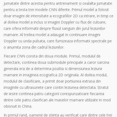
jumatate dintre acestia pentru antrenament si cealalta jumatate
pentru a testa trei modele CNN diferite. Primul model a folosit
doar imagini de intensitate a ecografiilor 2D ca intrare, in timp ce
al doilea model a inclus si imagini Doppler cu flux de culoare,
care ofera informatii despre fluxul sanguin din jurul leziunilor
mamare. Al treilea model a adaugat in continuare imagini
Doppler cu unda pulsata, care furnizeaza informatii spectrale pe
o anumita zona din cadrul leziunilor.
Fiecare CNN consta din doua module. Primul, modulul de
detectare, continea doua submodule principale a caror sarcina
generala era de a determina pozitia si dimensiunea leziunii
mamare in imaginea ecografica 2D originala. Al doilea modul,
modulul de clasificare, a primit doar portiunea extrasa din
imaginile cu ultrasunete care contin leziunea detectata. Stratul
de iesire continea patru categorii corespunzatoare fiecareia
dintre cele patru clasificari ale maselor mamare utilizate in mod
obisnuit in China.
In primul rand, oamenii de stiinta au verificat care dintre cele trei