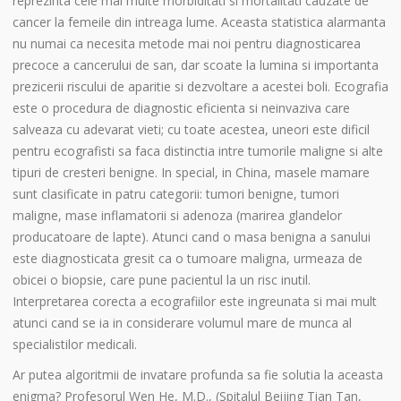
reprezinta cele mai multe morbiditati si mortalitati cauzate de
cancer la femeile din intreaga lume. Aceasta statistica alarmanta
nu numai ca necesita metode mai noi pentru diagnosticarea
precoce a cancerului de san, dar scoate la lumina si importanta
prezicerii riscului de aparitie si dezvoltare a acestei boli. Ecografia
este o procedura de diagnostic eficienta si neinvaziva care
salveaza cu adevarat vieti; cu toate acestea, uneori este dificil
pentru ecografisti sa faca distinctia intre tumorile maligne si alte
tipuri de cresteri benigne. In special, in China, masele mamare
sunt clasificate in patru categorii: tumori benigne, tumori
maligne, mase inflamatorii si adenoza (marirea glandelor
producatoare de lapte). Atunci cand o masa benigna a sanului
este diagnosticata gresit ca o tumoare maligna, urmeaza de
obicei o biopsie, care pune pacientul la un risc inutil.
Interpretarea corecta a ecografiilor este ingreunata si mai mult
atunci cand se ia in considerare volumul mare de munca al
specialistilor medicali.
Ar putea algoritmii de invatare profunda sa fie solutia la aceasta
enigma? Profesorul Wen He, M.D., (Spitalul Beijing Tian Tan,