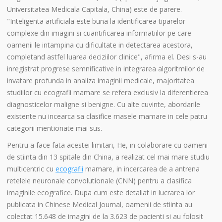
Universitatea Medicala Capitala, China) este de parere.
"Inteligenta artificiala este buna la identificarea tiparelor
complexe din imagini si cuantificarea informatiilor pe care
oamenii le intampina cu dificultate in detectarea acestora,
completand astfel luarea deciziilor clinice", afirma el. Desi s-au
inregistrat progrese semnificative in integrarea algoritmilor de
invatare profunda in analiza imaginii medicale, majoritatea
studiilor cu ecografii mamare se refera exclusiv la diferentierea
diagnosticelor maligne si benigne. Cu alte cuvinte, abordarile
existente nu incearca sa clasifice masele mamare in cele patru
categorii mentionate mai sus.
Pentru a face fata acestei limitari, He, in colaborare cu oameni
de stiinta din 13 spitale din China, a realizat cel mai mare studiu
multicentric cu
ecografii
mamare, in incercarea de a antrena
retelele neuronale convolutionale (CNN) pentru a clasifica
imaginile ecografice. Dupa cum este detaliat in lucrarea lor
publicata in Chinese Medical Journal, oamenii de stiinta au
colectat 15.648 de imagini de la 3.623 de pacienti si au folosit