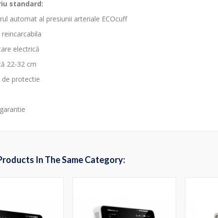
iu standard:
rul automat al presiunii arteriale ECOcuff
 reincarcabila
tare electrică
tă 22-32 cm
 de protectie
l
 garantie
Products In The Same Category: