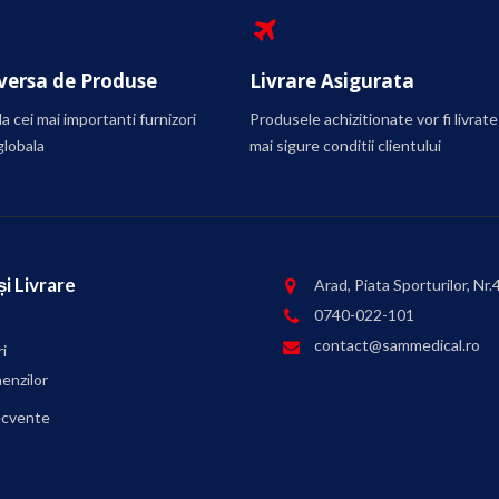
ersa de Produse
Livrare Asigurata
a cei mai importanti furnizori
Produsele achizitionate vor fi livrate
globala
mai sigure conditii clientului
i Livrare
Arad, Piata Sporturilor, Nr.
0740-022-101
contact@sammedical.ro
i
enzilor
recvente