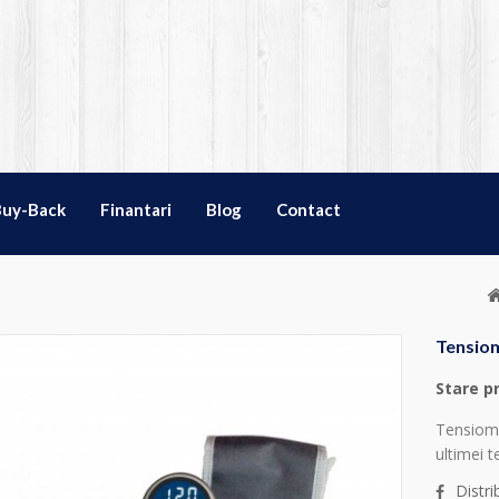
Buy-Back
Finantari
Blog
Contact
Tensiom
Stare p
Tensiome
ultimei t
Distr