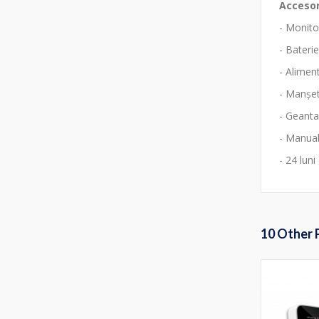
Accesor
- Monito
- Baterie
- Alimen
- Manșe
- Geanta
- Manua
- 24 luni
10 Other 