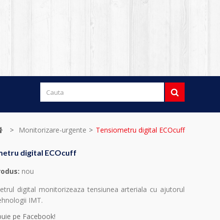
>
Monitorizare-urgente
>
Tensiometru digital ECOcuff
etru digital ECOcuff
rodus:
nou
trul digital monitorizeaza tensiunea arteriala cu ajutorul
ehnologii IMT.
ibuie pe Facebook!