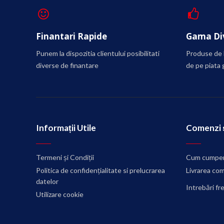
Finantari Rapide
Gama Div
Punem la dispozitia clientului posibilitati
Produse de l
diverse de finantare
de pe piata 
Informații Utile
Comenzi ș
Termeni și Condiții
Cum cumper
Politica de confidențialitate si prelucrarea
Livrarea com
datelor
Intrebări f
Utilizare cookie