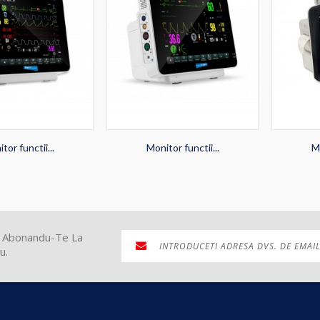
tor functii...
Monitor functii...
Mo
ti Abonandu-Te La
u.