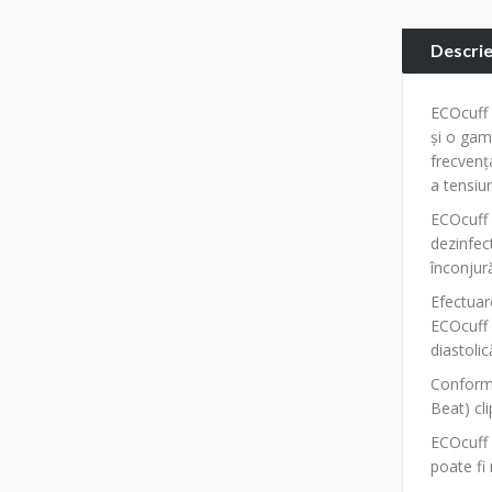
Descri
ECOcuff 
și o gamă
frecvenț
a tensiun
ECOcuff o
dezinfec
înconjur
Efectuar
ECOcuff a
diastolic
Conform 
Beat) cl
ECOcuff 
poate fi