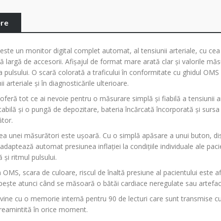
ere
este un monitor digital complet automat, al tensiunii arteriale, cu ce
 largă de accesorii. Afișajul de format mare arată clar și valorile măsu
a pulsului. O scară colorată a traficului în conformitate cu ghidul OMS 
ii arteriale și în diagnosticările ulterioare.
feră tot ce ai nevoie pentru o măsurare simplă și fiabilă a tensiunii ar
tabilă și o pungă de depozitare, bateria încărcată încorporată și sursa
ător.
ea unei măsurători este ușoară. Cu o simplă apăsare a unui buton, di
daptează automat presiunea inflației la condițiile individuale ale pacie
ă și ritmul pulsului.
OMS, scara de culoare, riscul de înaltă presiune al pacientului este afi
ipește atunci când se măsoară o bătăi cardiace neregulate sau artefac
vine cu o memorie internă pentru 90 de lecturi care sunt transmise
 reamintită în orice moment.