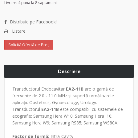
Livrare: 4 pana la 8 saptamani
Distribuie pe Facebook!
Listare
Solicită Ofertă de Preț
Descriere
Transductorul Endocavitar
EA2-11B
are o gamă de
frecvențe de 2.0 - 11.0 MHz și suportă următoarele
aplicații: Obstetrics, Gynaecology, Urology.
Transductorul
EA2-11B
este compatibil cu sistemele de
ecografie: Samsung Hera W10; Samsung Hera I10;
Samsung Hera W9; Samsung RS85; Samsung WS80A.
Factor de formă:
Intra-Cavity