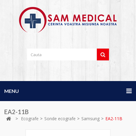
MENU
EA2-11B
>
Ecografe
>
Sonde ecografe
>
Samsung
>
EA2-11B