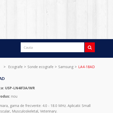
>
Ecografe
>
Sonde ecografe
>
Samsung
>
LA4-18AD
8AD
ta:
USP-LN4IF3A/WR
rodus:
nou
iara, gama de frecvente: 4.0 - 18.0 MHz. Aplicatii: Small
scular, Musculoskeletal, Veterinary.