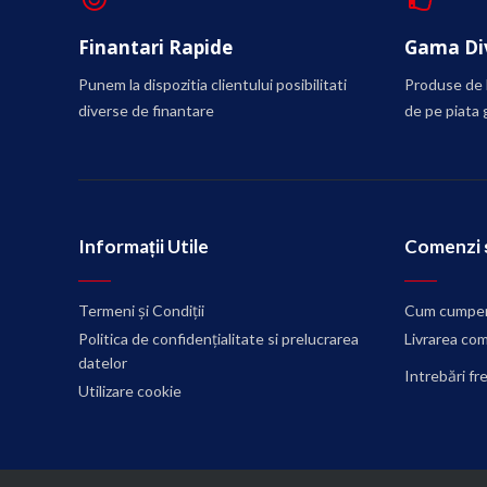
Finantari Rapide
Gama Div
Punem la dispozitia clientului posibilitati
Produse de l
diverse de finantare
de pe piata 
Informații Utile
Comenzi ș
Termeni și Condiții
Cum cumper
Politica de confidențialitate si prelucrarea
Livrarea com
datelor
Intrebări f
Utilizare cookie