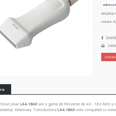
Anunta-m
Livrare: 4
Distr
Lista
Solicit
ere
torul Liniar
LA4-18AD
are o gamă de frecvențe de 4.0 - 18.0 MHz și su
keletal, Veterinary. Transductorul
LA4-18AD
este compatibil cu sis