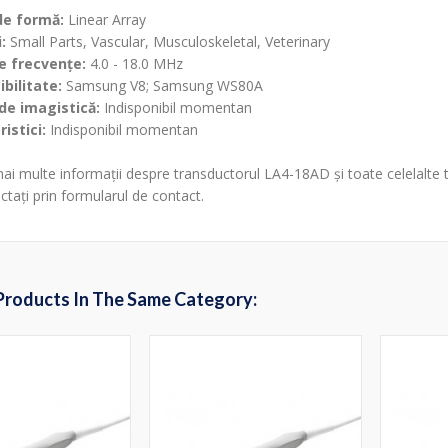
de formă:
Linear Array
:
Small Parts, Vascular, Musculoskeletal, Veterinary
 frecvențe:
4.0 - 18.0 MHz
bilitate:
Samsung V8; Samsung WS80A
de imagistică:
Indisponibil momentan
istici:
Indisponibil momentan
ai multe informații despre transductorul LA4-18AD și toate celelalte t
ctați prin formularul de contact.
Products In The Same Category: