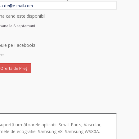
a cand este disponibil
 pana la 8 saptamani
ibuie pe Facebook!
re
ă Ofertă de Preț
portă următoarele aplicații: Small Parts, Vascular,
temele de ecografie: Samsung V8; Samsung WS80A.