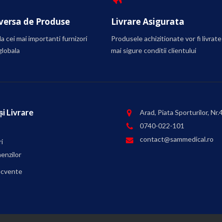
ersa de Produse
Livrare Asigurata
a cei mai importanti furnizori
Produsele achizitionate vor fi livrate
globala
mai sigure conditii clientului
i Livrare
Arad, Piata Sporturilor, Nr.
0740-022-101
contact@sammedical.ro
i
enzilor
recvente