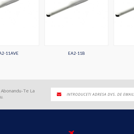
A2-11AVE
EA2-11B
ti Abonandu-Te La
u.