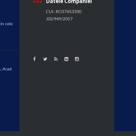
Datele Companiei
CUI: RO37653300
J02/949/2017
 in cele
4, Arad