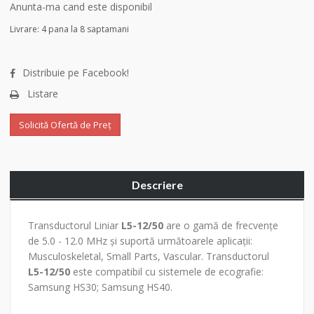
Anunta-ma cand este disponibil
Livrare: 4 pana la 8 saptamani
Distribuie pe Facebook!
Listare
Solicită Ofertă de Preț
Descriere
Transductorul Liniar
L5-12/50
are o gamă de frecvențe
de 5.0 - 12.0 MHz și suportă următoarele aplicații:
Musculoskeletal, Small Parts, Vascular. Transductorul
L5-12/50
este compatibil cu sistemele de ecografie:
Samsung HS30; Samsung HS40.