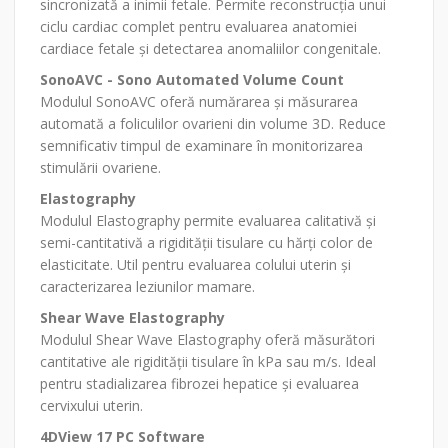
sincronizată a inimii fetale. Permite reconstrucția unui
ciclu cardiac complet pentru evaluarea anatomiei
cardiace fetale și detectarea anomaliilor congenitale.
SonoAVC - Sono Automated Volume Count
Modulul SonoAVC oferă numărarea și măsurarea
automată a foliculilor ovarieni din volume 3D. Reduce
semnificativ timpul de examinare în monitorizarea
stimulării ovariene.
Elastography
Modulul Elastography permite evaluarea calitativă și
semi-cantitativă a rigidității tisulare cu hărți color de
elasticitate. Util pentru evaluarea colului uterin și
caracterizarea leziunilor mamare.
Shear Wave Elastography
Modulul Shear Wave Elastography oferă măsurători
cantitative ale rigidității tisulare în kPa sau m/s. Ideal
pentru stadializarea fibrozei hepatice și evaluarea
cervixului uterin.
4DView 17 PC Software