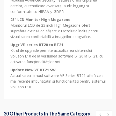
Modulul Advanced Security Features oferă criptarea
datelor, autentificare avansată, audit logging și
conformitate cu HIPAA și GDPR.
23" LCD Monitor High Megazone
Monitorul LCD de 23 inch High Megazone oferă
suprafață extinsă de afișare cu rezoluție înaltă pentru
vizualizarea confortabilă a imaginilor ecografice.
Upgr VE-series BT20 to BT21
Kit-ul de upgrade permite actualizarea sistemului
Voluson E10 de la versiunea software BT20 la BT21, cu
activarea funcționalităților noi.
Update New VE BT21 SW
Actualizarea la noul software VE-Series BT21 oferă cele
mai recente îmbunătățiri și funcționalități pentru sistemul
Voluson E10.
30 Other Products In The Same Category: