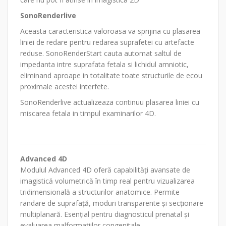
SonoRenderlive
Aceasta caracteristica valoroasa va sprijina cu plasarea
liniei de redare pentru redarea suprafetei cu artefacte
reduse. SonoRenderStart cauta automat saltul de
impedanta intre suprafata fetala si lichidul amniotic,
eliminand aproape in totalitate toate structurile de ecou
proximale acestei interfete.
SonoRenderlive actualizeaza continuu plasarea liniei cu
miscarea fetala in timpul examinarilor 4D.
Advanced 4D
Modulul Advanced 4D oferă capabilități avansate de
imagistică volumetrică în timp real pentru vizualizarea
tridimensională a structurilor anatomice. Permite
randare de suprafață, moduri transparente și secționare
multiplanară. Esențial pentru diagnosticul prenatal și
evaluarea malformațiilor congenitale.