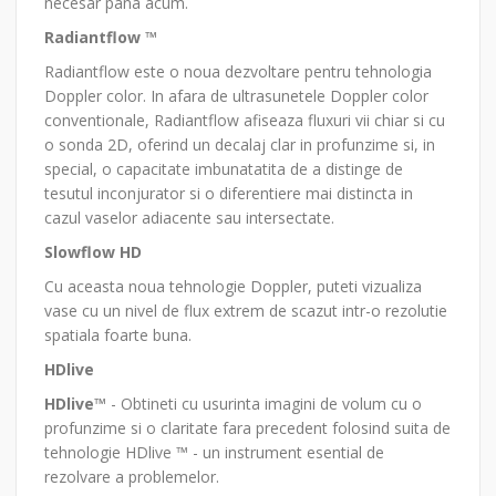
necesar pana acum.
Radiantflow ™
Radiantflow este o noua dezvoltare pentru tehnologia
Doppler color. In afara de ultrasunetele Doppler color
conventionale, Radiantflow afiseaza fluxuri vii chiar si cu
o sonda 2D, oferind un decalaj clar in profunzime si, in
special, o capacitate imbunatatita de a distinge de
tesutul inconjurator si o diferentiere mai distincta in
cazul vaselor adiacente sau intersectate.
Slowflow HD
Cu aceasta noua tehnologie Doppler, puteti vizualiza
vase cu un nivel de flux extrem de scazut intr-o rezolutie
spatiala foarte buna.
HDlive
HDlive™
- Obtineti cu usurinta imagini de volum cu o
profunzime si o claritate fara precedent folosind suita de
tehnologie HDlive ™ - un instrument esential de
rezolvare a problemelor.