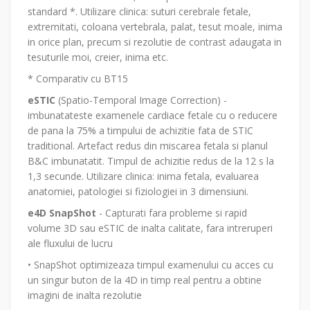
standard *. Utilizare clinica: suturi cerebrale fetale,
extremitati, coloana vertebrala, palat, tesut moale, inima
in orice plan, precum si rezolutie de contrast adaugata in
tesuturile moi, creier, inima etc.
* Comparativ cu BT15
eSTIC
(Spatio-Temporal Image Correction) -
imbunatateste examenele cardiace fetale cu o reducere
de pana la 75% a timpului de achizitie fata de STIC
traditional. Artefact redus din miscarea fetala si planul
B&C imbunatatit. Timpul de achizitie redus de la 12 s la
1,3 secunde. Utilizare clinica: inima fetala, evaluarea
anatomiei, patologiei si fiziologiei in 3 dimensiuni.
e4D SnapShot
- Capturati fara probleme si rapid
volume 3D sau eSTIC de inalta calitate, fara intreruperi
ale fluxului de lucru
• SnapShot optimizeaza timpul examenului cu acces cu
un singur buton de la 4D in timp real pentru a obtine
imagini de inalta rezolutie