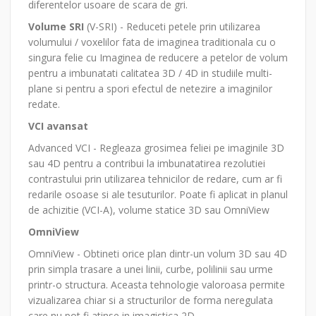
diferentelor usoare de scara de gri.
Volume SRI
(V-SRI) - Reduceti petele prin utilizarea
volumului / voxelilor fata de imaginea traditionala cu o
singura felie cu Imaginea de reducere a petelor de volum
pentru a imbunatati calitatea 3D / 4D in studiile multi-
plane si pentru a spori efectul de netezire a imaginilor
redate.
VCI avansat
Advanced VCI - Regleaza grosimea feliei pe imaginile 3D
sau 4D pentru a contribui la imbunatatirea rezolutiei
contrastului prin utilizarea tehnicilor de redare, cum ar fi
redarile osoase si ale tesuturilor. Poate fi aplicat in planul
de achizitie (VCI-A), volume statice 3D sau OmniView
OmniView
OmniView - Obtineti orice plan dintr-un volum 3D sau 4D
prin simpla trasare a unei linii, curbe, polilinii sau urme
printr-o structura. Aceasta tehnologie valoroasa permite
vizualizarea chiar si a structurilor de forma neregulata
care nu pot fi atinse in imagistica 2D