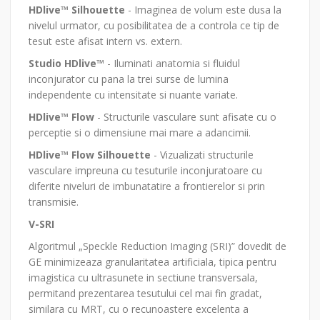
HDlive™ Silhouette
- Imaginea de volum este dusa la
nivelul urmator, cu posibilitatea de a controla ce tip de
tesut este afisat intern vs. extern.
Studio HDlive™
- Iluminati anatomia si fluidul
inconjurator cu pana la trei surse de lumina
independente cu intensitate si nuante variate.
HDlive™ Flow
- Structurile vasculare sunt afisate cu o
perceptie si o dimensiune mai mare a adancimii.
HDlive™ Flow Silhouette
- Vizualizati structurile
vasculare impreuna cu tesuturile inconjuratoare cu
diferite niveluri de imbunatatire a frontierelor si prin
transmisie.
V-SRI
Algoritmul „Speckle Reduction Imaging (SRI)” dovedit de
GE minimizeaza granularitatea artificiala, tipica pentru
imagistica cu ultrasunete in sectiune transversala,
permitand prezentarea tesutului cel mai fin gradat,
similara cu MRT, cu o recunoastere excelenta a