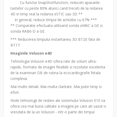
Cu functia SnapShotfunction, reduceti apasarile
tastelor cu peste 80% atunci cand treceti de la redarea
4D in timp real la redarea eSTIC sau 3D **
In general, reduce timpul de achizitie cu 67% ***
** Comparatie efectuata utilizand sonda eM6C a GE si
sonda RAB6-D a GE.
*** Reducerea timpului instantaneu 3D BT20 fata de
BT17.
Imaginile Voluson e4D
Tehnologia Voluson e4D ofera rate de volum ultra-
rapide, formate de imagini flexibile si rezolutie excelenta
de la examinari OB de rutina la ecocardiografie fetala
complexa.
Mai multe detalii. Mai multa claritate. Mai putin timp si
efort.
Noile tehnologii de redare ale sistemului Voluson E10 va
ofera cea mai buna calitate a imaginii pe care ati vazut-o
vreodata de la un Voluson - intr-o parte din timpul