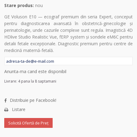
Stare produs:
nou
GE Voluson E10 — ecograf premium din seria Expert, conceput
pentru diagnosticarea avansată în obstetrică-ginecologie şi
perinatologie, unde cazurile complexe sunt regula. Imagistică 4D
HDlive Studio Realistic Vue, fERP system şi sondele eM6C pentru
detalii fetale excepționale. Diagnostic premium pentru centre de
medicină maternă-fetală.
Anunta-ma cand este disponibil
Livrare: 4 pana la 8 saptamani
Distribuie pe Facebook!
Listare
Solicită Ofertă de Preț