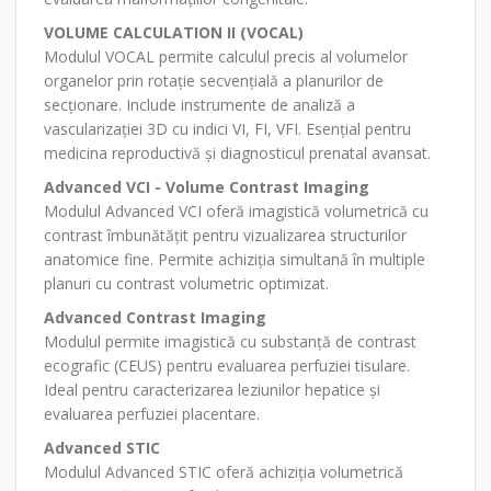
VOLUME CALCULATION II (VOCAL)
Modulul VOCAL permite calculul precis al volumelor
organelor prin rotație secvențială a planurilor de
secționare. Include instrumente de analiză a
vascularizației 3D cu indici VI, FI, VFI. Esențial pentru
medicina reproductivă și diagnosticul prenatal avansat.
Advanced VCI - Volume Contrast Imaging
Modulul Advanced VCI oferă imagistică volumetrică cu
contrast îmbunătățit pentru vizualizarea structurilor
anatomice fine. Permite achiziția simultană în multiple
planuri cu contrast volumetric optimizat.
Advanced Contrast Imaging
Modulul permite imagistică cu substanță de contrast
ecografic (CEUS) pentru evaluarea perfuziei tisulare.
Ideal pentru caracterizarea leziunilor hepatice și
evaluarea perfuziei placentare.
Advanced STIC
Modulul Advanced STIC oferă achiziția volumetrică