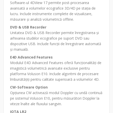
Software-ul 4DView 17 permite post-procesarea
avansată a volumelor ecografice 3D/4D pe stația de
lucru. Include instrumente complete de vizualizare,
măsurare și analiză volumetrică offline.
DVD & USB Recorder
Unitatea DVD & USB Recorder permite înregistrarea și
arhivarea studiilor ecografice pe suport DVD sau
dispozitive USB. Include funcții de înregistrare automată
și manuală.
E4D Advanced Features
Modulul E4D Advanced Features oferă funcționalități de
imagistică volumetrică avansate exclusive pentru
platforma Voluson E10. Include algoritmi de procesare
îmbunătățiți pentru calitate superioară a volumelor 4D.
CW-Software Option
Opțiunea CW activează modul Doppler cu undă continuă
pe sistemul Voluson E10, pentru măsurători Doppler la
viteze înalte ale fluxului sangvin.
IOTA LR2