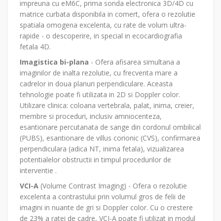
impreuna cu eM6C, prima sonda electronica 3D/4D cu
matrice curbata disponibila in comert, ofera o rezolutie
spatiala omogena excelenta, cu rate de volum ultra-
rapide - o descoperire, in special in ecocardiografia
fetala 4D.
Imagistica bi-plana
- Ofera afisarea simultana a
imaginilor de inalta rezolutie, cu frecventa mare a
cadrelor in doua planuri perpendiculare. Aceasta
tehnologie poate fi utilizata in 2D si Doppler color.
Utilizare clinica: coloana vertebrala, palat, inima, creier,
membre si proceduri, inclusiv amniocenteza,
esantionare percutanata de sange din cordonul ombilical
(PUBS), esantionare de villus corionic (CVS), confirmarea
perpendiculara (adica NT, inima fetala), vizualizarea
potentialelor obstructii in timpul procedurilor de
interventie .
VCI-A
(Volume Contrast Imaging) - Ofera o rezolutie
excelenta a contrastului prin volumul gros de felii de
imagini in nuante de gri si Doppler color. Cu o crestere
de 23% a ratei de cadre, VCI-A poate fi utilizat in modul