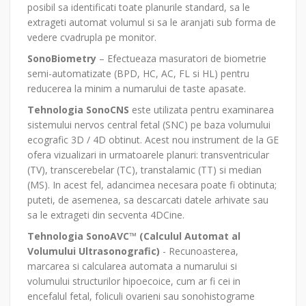
posibil sa identificati toate planurile standard, sa le
extrageti automat volumul si sa le aranjati sub forma de
vedere cvadrupla pe monitor.
SonoBiometry
– Efectueaza masuratori de biometrie
semi-automatizate (BPD, HC, AC, FL si HL) pentru
reducerea la minim a numarului de taste apasate.
Tehnologia SonoCNS
este utilizata pentru examinarea
sistemului nervos central fetal (SNC) pe baza volumului
ecografic 3D / 4D obtinut. Acest nou instrument de la GE
ofera vizualizari in urmatoarele planuri: transventricular
(TV), transcerebelar (TC), transtalamic (TT) si median
(MS). In acest fel, adancimea necesara poate fi obtinuta;
puteti, de asemenea, sa descarcati datele arhivate sau
sa le extrageti din secventa 4DCine.
Tehnologia SonoAVC™ (Calculul Automat al
Volumului Ultrasonografic)
- Recunoasterea,
marcarea si calcularea automata a numarului si
volumului structurilor hipoecoice, cum ar fi cei in
encefalul fetal, foliculi ovarieni sau sonohistograme