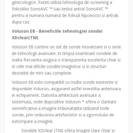
ginecologice. Puteti utiliza tehnologia de screening a
foliculilor SonoAVC ™ sau testul antral SonoAVC ™
pentru a numara numarul de foliculi hipoeocici si antrali,
dupa caz.
Voluson E8 - Beneficiile tehnologiei sondei
XDclear(TM)
Voluson E8 contine un set de sonde inovatoare si o serie
de tehnologii avansate. In timpul examinarii sondele de
inalta frecventa asigura o transparenta excelenta chiar si
in cele mai dificile conditii imagistice si in structuri
deosebit de mici sau complexe.
Voluson E8 este compatibil cu multe sonde existente si
disponibile Voluson, asigurand astfel investitia anterioara
in echipament. Datorita arhitecturii avansate a
sistemului, noile dispozitive Voluson * ofera o claritate
semnificativa a imaginii imbunatatita utilizand noile
sonde, prin reducerea artefactelor si a zgomotului de
estompare a imaginii.
Sondele XDclear (TM) ofera imagini clare chiar si