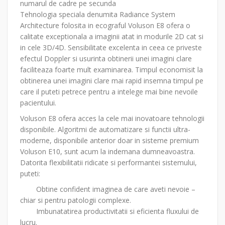
numarul de cadre pe secunda
Tehnologia speciala denumita Radiance System
Architecture folosita in ecograful Voluson E8 ofera o
calitate exceptionala a imaginii atat in modurile 2D cat si
in cele 3D/4D. Sensibilitate excelenta in ceea ce priveste
efectul Doppler si usurinta obtinerii unei imagini clare
faciliteaza foarte mult examinarea. Timpul economisit la
obtinerea unei imagini clare mai rapid insemna timpul pe
care il puteti petrece pentru a intelege mai bine nevoile
pacientului.
Voluson E8 ofera acces la cele mai inovatoare tehnologii
disponibile. Algoritmi de automatizare si functii ultra-
moderne, disponibile anterior doar in sisteme premium
Voluson E10, sunt acum la indemana dumneavoastra.
Datorita flexibilitatii ridicate si performantei sistemului,
puteti:
Obtine confident imaginea de care aveti nevoie –
chiar si pentru patologii complexe.
Imbunatatirea productivitatii si eficienta fluxului de
lucru.