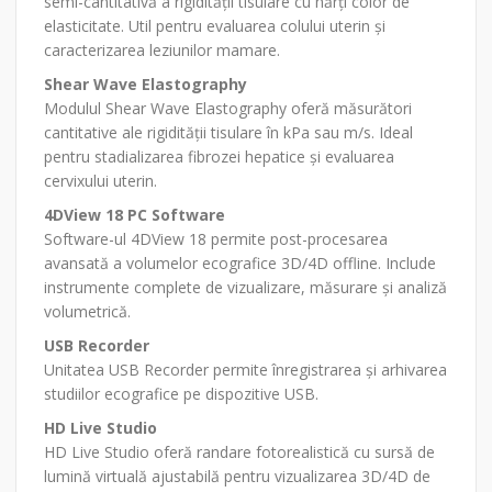
semi-cantitativă a rigidității tisulare cu hărți color de
elasticitate. Util pentru evaluarea colului uterin și
caracterizarea leziunilor mamare.
Shear Wave Elastography
Modulul Shear Wave Elastography oferă măsurători
cantitative ale rigidității tisulare în kPa sau m/s. Ideal
pentru stadializarea fibrozei hepatice și evaluarea
cervixului uterin.
4DView 18 PC Software
Software-ul 4DView 18 permite post-procesarea
avansată a volumelor ecografice 3D/4D offline. Include
instrumente complete de vizualizare, măsurare și analiză
volumetrică.
USB Recorder
Unitatea USB Recorder permite înregistrarea și arhivarea
studiilor ecografice pe dispozitive USB.
HD Live Studio
HD Live Studio oferă randare fotorealistică cu sursă de
lumină virtuală ajustabilă pentru vizualizarea 3D/4D de