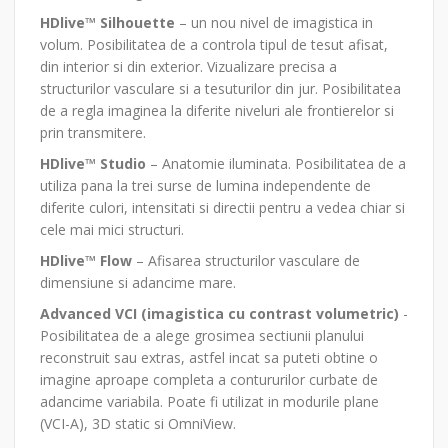
HDlive™ Silhouette
– un nou nivel de imagistica in
volum. Posibilitatea de a controla tipul de tesut afisat,
din interior si din exterior. Vizualizare precisa a
structurilor vasculare si a tesuturilor din jur. Posibilitatea
de a regla imaginea la diferite niveluri ale frontierelor si
prin transmitere.
HDlive™ Studio
– Anatomie iluminata. Posibilitatea de a
utiliza pana la trei surse de lumina independente de
diferite culori, intensitati si directii pentru a vedea chiar si
cele mai mici structuri.
HDlive™ Flow
– Afisarea structurilor vasculare de
dimensiune si adancime mare.
Advanced VCI (imagistica cu contrast volumetric)
-
Posibilitatea de a alege grosimea sectiunii planului
reconstruit sau extras, astfel incat sa puteti obtine o
imagine aproape completa a contururilor curbate de
adancime variabila. Poate fi utilizat in modurile plane
(VCI-A), 3D static si OmniView.