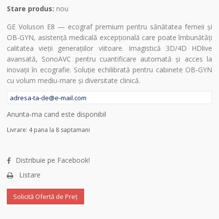
Stare produs:
nou
GE Voluson E8 — ecograf premium pentru sănătatea femeii şi
OB-GYN, asistență medicală excepțională care poate îmbunătăți
calitatea vieții generațiilor viitoare. Imagistică 3D/4D HDlive
avansată, SonoAVC pentru cuantificare automată şi acces la
inovații în ecografie. Soluție echilibrată pentru cabinete OB-GYN
cu volum mediu-mare şi diversitate clinică.
Anunta-ma cand este disponibil
Livrare: 4 pana la 8 saptamani
Distribuie pe Facebook!
Listare
Solicită Ofertă de Preț