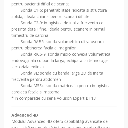
pentru pacientii dificil de scanat
Sonda C1-6: penetrabilitate ridicata si structura
solida, ideala chiar si pentru scanari dificile
Sonda C2-9: imagistica de inalta frecventa ce
prezinta detalii fine, ideala pentru scanare in primul
trimestru de sarcina
Sonda RAB6: sonda volumetrica ultra-usoara
pentru obtinerea facila a imaginilor
Sonda RIC5-9: sonda micro convexa volumetrica
endovaginala cu banda larga, echipata cu tehnologie
sectoriala extinsa
Sonda 9L: sonda cu banda larga 2D de inalta
frecventa pentru abdomen
Sonda M5Sc: sonda matriceala pentru imagistica
cardiaca fetala si materna
* in comparatie cu seria Voluson Expert BT13
Advanced 4D
Modulul Advanced 4D oferă capabilități avansate de
imagistică volumetrică în timp real pentru vizualizarea