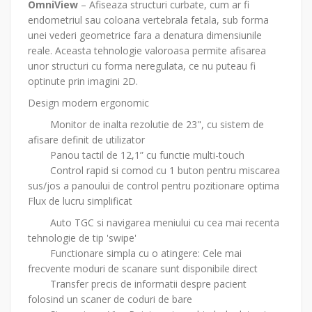
OmniView
– Afiseaza structuri curbate, cum ar fi
endometriul sau coloana vertebrala fetala, sub forma
unei vederi geometrice fara a denatura dimensiunile
reale. Aceasta tehnologie valoroasa permite afisarea
unor structuri cu forma neregulata, ce nu puteau fi
optinute prin imagini 2D.
Design modern ergonomic
Monitor de inalta rezolutie de 23", cu sistem de
afisare definit de utilizator
Panou tactil de 12,1” cu functie multi-touch
Control rapid si comod cu 1 buton pentru miscarea
sus/jos a panoului de control pentru pozitionare optima
Flux de lucru simplificat
Auto TGC si navigarea meniului cu cea mai recenta
tehnologie de tip 'swipe'
Functionare simpla cu o atingere: Cele mai
frecvente moduri de scanare sunt disponibile direct
Transfer precis de informatii despre pacient
folosind un scaner de coduri de bare