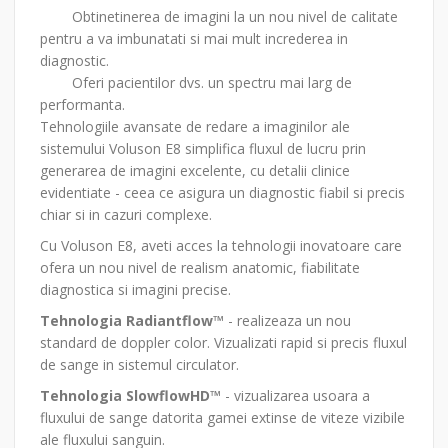
Obtinetinerea de imagini la un nou nivel de calitate
pentru a va imbunatati si mai mult increderea in
diagnostic.
Oferi pacientilor dvs. un spectru mai larg de
performanta.
Tehnologiile avansate de redare a imaginilor ale
sistemului Voluson E8 simplifica fluxul de lucru prin
generarea de imagini excelente, cu detalii clinice
evidentiate - ceea ce asigura un diagnostic fiabil si precis
chiar si in cazuri complexe.
Cu Voluson E8, aveti acces la tehnologii inovatoare care
ofera un nou nivel de realism anatomic, fiabilitate
diagnostica si imagini precise.
Tehnologia Radiantflow™
- realizeaza un nou
standard de doppler color. Vizualizati rapid si precis fluxul
de sange in sistemul circulator.
Tehnologia SlowflowHD™
- vizualizarea usoara a
fluxului de sange datorita gamei extinse de viteze vizibile
ale fluxului sanguin.