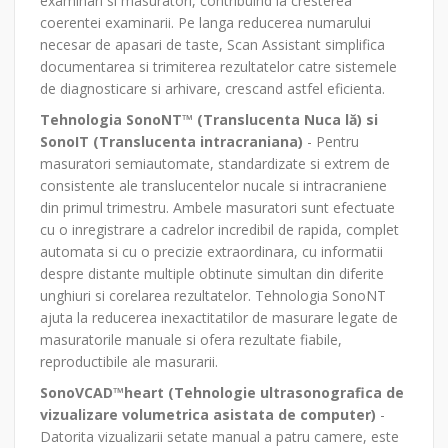
examinari si masuratori, contribuind la cresterea
coerentei examinarii. Pe langa reducerea numarului
necesar de apasari de taste, Scan Assistant simplifica
documentarea si trimiterea rezultatelor catre sistemele
de diagnosticare si arhivare, crescand astfel eficienta.
Tehnologia SonoNT™ (Translucenta Nuca l
ă
) si
SonoIT (Translucenta intracraniana)
- Pentru
masuratori semiautomate, standardizate si extrem de
consistente ale translucentelor nucale si intracraniene
din primul trimestru. Ambele masuratori sunt efectuate
cu o inregistrare a cadrelor incredibil de rapida, complet
automata si cu o precizie extraordinara, cu informatii
despre distante multiple obtinute simultan din diferite
unghiuri si corelarea rezultatelor. Tehnologia SonoNT
ajuta la reducerea inexactitatilor de masurare legate de
masuratorile manuale si ofera rezultate fiabile,
reproductibile ale masurarii.
SonoVCAD™heart (Tehnologie ultrasonografica de
vizualizare volumetrica asistata de computer)
-
Datorita vizualizarii setate manual a patru camere, este