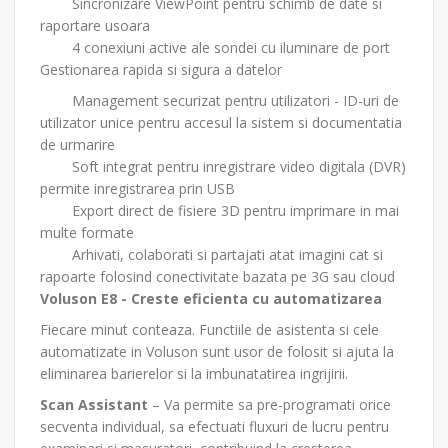
Sincronizare ViewPoint pentru schimb de date si
raportare usoara
4 conexiuni active ale sondei cu iluminare de port
Gestionarea rapida si sigura a datelor
Management securizat pentru utilizatori - ID-uri de
utilizator unice pentru accesul la sistem si documentatia
de urmarire
Soft integrat pentru inregistrare video digitala (DVR)
permite inregistrarea prin USB
Export direct de fisiere 3D pentru imprimare in mai
multe formate
Arhivati, colaborati si partajati atat imagini cat si
rapoarte folosind conectivitate bazata pe 3G sau cloud
Voluson E8 - Creste eficienta cu automatizarea
Fiecare minut conteaza. Functiile de asistenta si cele
automatizate in Voluson sunt usor de folosit si ajuta la
eliminarea barierelor si la imbunatatirea ingrijirii.
Scan Assistant
– Va permite sa pre-programati orice
secventa individual, sa efectuati fluxuri de lucru pentru