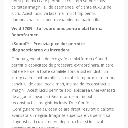
noi si puternici care permit sa crestem semnificativ
calitatea imaginii si, de asemenea, eficienta fluxului de
lucru. Acest lucru va lasa mai mult timp pentru
dumneavoastra si pentru examinarea pacientilor.
Vivid S70N - Software unic pentru platforma
Beamformer
cSound™ - Precizia pixelilor permite
diagnosticarea cu incredere
O noua generatie de ecografe cu platforma cSound
permit o capacitate de procesare extraordinara, in care
datele RF de la toate canalele sonda-sistem dintr-un
intreg cadru sunt primite si stocate temporar in memoria
canalului de date locale mari, inainte de reconstructia
imaginii. Acest lucru permite apoi aplicarea unei varietati
de algoritmi avansati Beamformer in timpul
reconstructiei imaginii, inclusiv True Confocal
(Configurare reala), ceea ce are drept rezultat o calitate
avansata a imaginii. Imaginile superioare va permit sa
diagnosticati cu incredere deplina, chiar si in cazul
pacientilor greu de scanat.