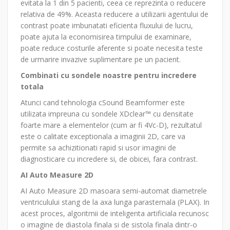
evitata la 1 din 5 pacienti, ceea ce reprezinta o reducere
relativa de 49%. Aceasta reducere a utilizarii agentului de
contrast poate imbunatati eficienta fluxului de lucru,
poate ajuta la economisirea timpului de examinare,
poate reduce costurile aferente si poate necesita teste
de urmarire invazive suplimentare pe un pacient.
Combinati cu sondele noastre pentru incredere
totala
Atunci cand tehnologia cSound Beamformer este
utilizata impreuna cu sondele XDclear™ cu densitate
foarte mare a elementelor (cum ar fi 4Vc-D), rezultatul
este o calitate exceptionala a imaginii 2D, care va
permite sa achizitionati rapid si usor imagini de
diagnosticare cu incredere si, de obicei, fara contrast.
AI Auto Measure 2D
AI Auto Measure 2D masoara semi-automat diametrele
ventriculului stang de la axa lunga parasternala (PLAX). In
acest proces, algoritmii de inteligenta artificiala recunosc
o imagine de diastola finala si de sistola finala dintr-o