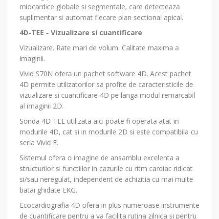
miocardice globale si segmentale, care detecteaza
suplimentar si automat fiecare plan sectional apical.
4D-TEE - Vizualizare si cuantificare
Vizualizare. Rate mari de volum. Calitate maxima a
imaginii.
Vivid S70N ofera un pachet software 4D. Acest pachet
4D permite utilizatorilor sa profite de caracteristicile de
vizualizare si cuantificare 4D pe langa modul remarcabil
al imaginii 2D.
Sonda 4D TEE utilizata aici poate fi operata atat in
modurile 4D, cat si in modurile 2D si este compatibila cu
seria Vivid E.
Sistemul ofera o imagine de ansamblu excelenta a
structurilor si functiilor in cazurile cu ritm cardiac ridicat
si/sau neregulat, independent de achizitia cu mai multe
batai ghidate EKG.
Ecocardiografia 4D ofera in plus numeroase instrumente
de cuantificare pentru a va facilita rutina zilnica si pentru